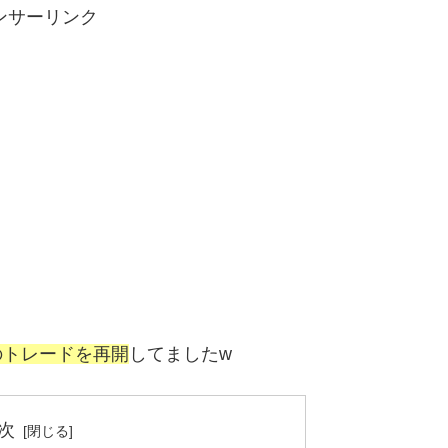
ンサーリンク
のトレード
を
再開
してましたw
次