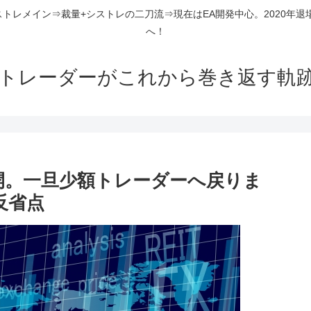
ストレメイン⇒裁量+シストレの二刀流⇒現在はEA開発中心。2020年退
へ！
組トレーダーがこれから巻き返す軌
開。一旦少額トレーダーへ戻りま
反省点