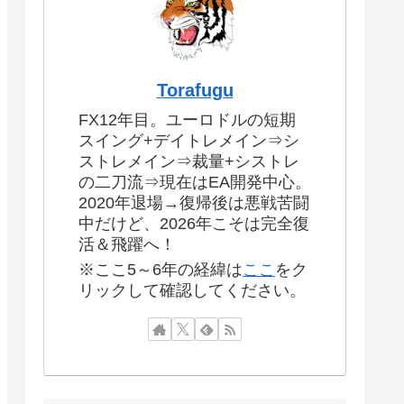
Torafugu
FX12年目。ユーロドルの短期
スイング+デイトレメイン⇒シ
ストレメイン⇒裁量+シストレ
の二刀流⇒現在はEA開発中心。
2020年退場→復帰後は悪戦苦闘
中だけど、2026年こそは完全復
活＆飛躍へ！
※ここ5～6年の経緯は
ここ
をク
リックして確認してください。