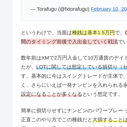
— Torafugu (@fxtorafugu)
February 10, 2
というわけで、当面は
種銭は基本1.5万円
で、
間のタイミング前後で入出金していく戦法
で
数年前はXMで2万円入金して10万通貨のデ
たが、
LOTに関しては想定している損切り（
す。基本的に今はスイングトレードが主体で
く、さらにいえば一発ナンピンを入れられる
設定になることが多くなる
という想定です。
簡単に損切りせずにナンピンのパワープレー
正直このやり方でこの種銭だと
大損すること