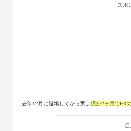
スポ
去年12月に退場してから実は
僅か2ヶ月でFX
目