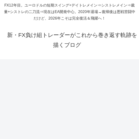
FX12年目。ユーロドルの短期スイング+デイトレメイン⇒シストレメイン⇒裁
量+シストレの二刀流⇒現在はEA開発中心。2020年退場→復帰後は悪戦苦闘中
だけど、2026年こそは完全復活＆飛躍へ！
新・FX負け組トレーダーがこれから巻き返す軌跡を
描くブログ