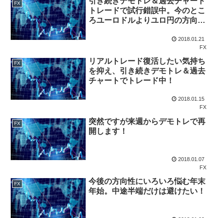
引き続きデモトレ＆過去チャート
FX
トレードで試行錯誤中。今のとこ
ろユーロドルよりユロ円の方向
で。
2018.01.21
FX
リアルトレード復活したい気持ち
FX
を抑え、引き続きデモトレ＆過去
チャートでトレード中！
2018.01.15
FX
突然ですが来週からデモトレで再
FX
開します！
2018.01.07
FX
今後の方向性にいろいろ悩む年末
FX
年始。中途半端だけは避けたい！