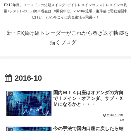
FX12年目。ユーロドルの短期スイング+デイトレメイン⇒シストレメイン⇒裁
量+シストレの二刀流⇒現在はEA開発中心。2020年退場→復帰後は悪戦苦闘中
だけど、2026年こそは完全復活＆飛躍へ！
新・FX負け組トレーダーがこれから巻き返す軌跡を
描くブログ
2016-10
国内ＭＴ４口座はオアンダの方向
FX
で！メイン・オアンダ、サブ・Ｘ
Ｍになるかと・・・
2016.10.30
FX
今の手法で国内口座に戻したら結
FX