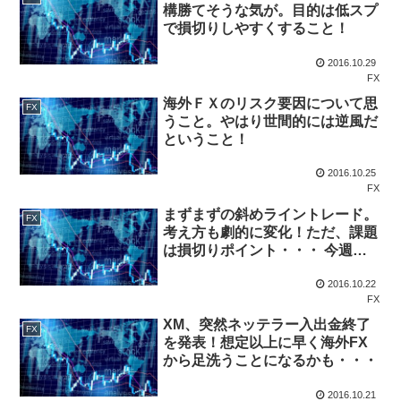
構勝てそうな気が。目的は低スプ
で損切りしやすくすること！
2016.10.29
FX
海外ＦＸのリスク要因について思
FX
うこと。やはり世間的には逆風だ
ということ！
2016.10.25
FX
まずまずの斜めライントレード。
FX
考え方も劇的に変化！ただ、課題
は損切りポイント・・・ 今週計 0
円（利益 0円、損失 0円）
2016.10.22
FX
XM、突然ネッテラー入出金終了
FX
を発表！想定以上に早く海外FX
から足洗うことになるかも・・・
2016.10.21