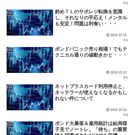
FX
斜めＴＬのサポレジ転換を意識
FX
し、それなりの手応え！メンタル
も安定！問題は利食い・・・
2016.10.15
FX
ポンドパニック売り相場！でもテ
FX
クニカル通りの値動きかと・・・
2016.10.12
FX
ネットプラスカード利用停止と、
FX
ネッテラーが使えなくなるかもし
れない件について
2016.10.10
FX
ポンド大暴落＆雇用統計は結局様
FX
子見でノートレ。「待ち」の重要