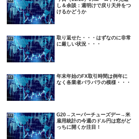
FX
し＆余談：週明けで戻り天井をつ
けるかどうか
取り返せた・・・はずなのに非常
FX
に厳しい状況・・・
年末年始のFX取引時間は例年に
FX
なく各業者バラバラの模様・・・
G20→スーパーチューズデー→米
FX
雇用統計の今週のドル円は窓がど
っちに開くか注目！