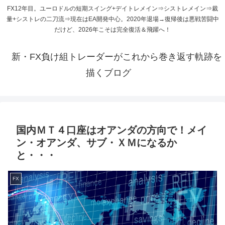
FX12年目。ユーロドルの短期スイング+デイトレメイン⇒シストレメイン⇒裁
量+シストレの二刀流⇒現在はEA開発中心。2020年退場→復帰後は悪戦苦闘中
だけど、2026年こそは完全復活＆飛躍へ！
新・FX負け組トレーダーがこれから巻き返す軌跡を
描くブログ
国内ＭＴ４口座はオアンダの方向で！メイ
ン・オアンダ、サブ・ＸＭになるか
と・・・
FX