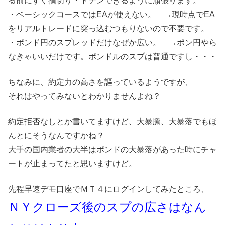
る前にすぐ損切り・ドテンできるように頑張ります。
・ベーシックコースではEAが使えない。 →現時点でEA
をリアルトレードに突っ込むつもりないので不要です。
・ポンド円のスプレッドだけなぜか広い。 →ポン円やら
なきゃいいだけです。ポンドルのスプは普通ですし・・・
ちなみに、約定力の高さを謳っているようですが、
それはやってみないとわかりませんよね？
約定拒否なしとか書いてますけど、大暴騰、大暴落でもほ
んとにそうなんですかね？
大手の国内業者の大半はポンドの大暴落があった時にチャ
ートが止まってたと思いますけど。
先程早速デモ口座でＭＴ４にログインしてみたところ、
ＮＹクローズ後のスプの広さはなん