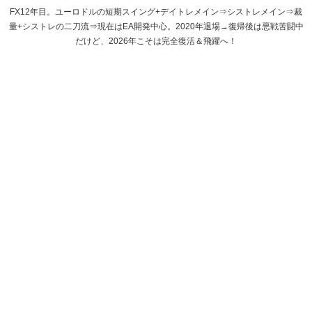
FX12年目。ユーロドルの短期スイング+デイトレメイン⇒シストレメイン⇒裁
量+シストレの二刀流⇒現在はEA開発中心。2020年退場→復帰後は悪戦苦闘中
だけど、2026年こそは完全復活＆飛躍へ！