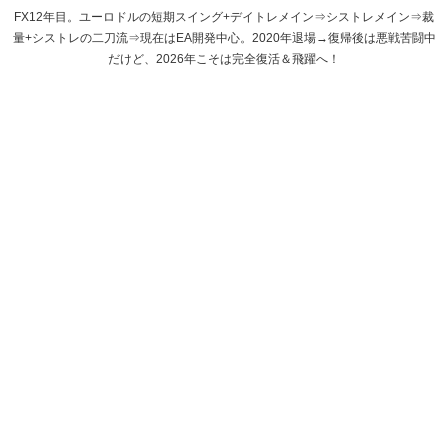
FX12年目。ユーロドルの短期スイング+デイトレメイン⇒シストレメイン⇒裁
量+シストレの二刀流⇒現在はEA開発中心。2020年退場→復帰後は悪戦苦闘中
だけど、2026年こそは完全復活＆飛躍へ！