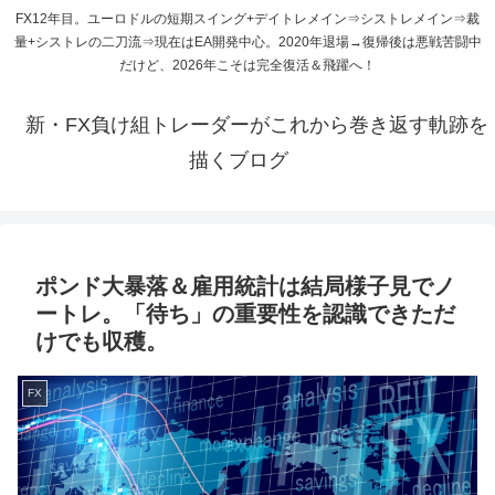
FX12年目。ユーロドルの短期スイング+デイトレメイン⇒シストレメイン⇒裁
量+シストレの二刀流⇒現在はEA開発中心。2020年退場→復帰後は悪戦苦闘中
だけど、2026年こそは完全復活＆飛躍へ！
新・FX負け組トレーダーがこれから巻き返す軌跡を
描くブログ
ポンド大暴落＆雇用統計は結局様子見でノ
ートレ。「待ち」の重要性を認識できただ
けでも収穫。
FX