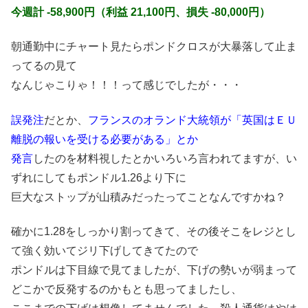
今週計 -58,900円（利益 21,100円、損失 -80,000円）
朝通勤中にチャート見たらポンドクロスが大暴落して止ま
ってるの見て
なんじゃこりゃ！！！って感じでしたが・・・
誤発注
だとか、
フランスのオランド大統領が「英国はＥＵ
離脱の報いを受ける必要がある」とか
発言
したのを材料視したとかいろいろ言われてますが、い
ずれにしてもポンドル1.26より下に
巨大なストップが山積みだったってことなんですかね？
確かに1.28をしっかり割ってきて、その後そこをレジとし
て強く効いてジリ下げしてきてたので
ポンドルは下目線で見てましたが、下げの勢いが弱まって
どこかで反発するのかもとも思ってましたし、