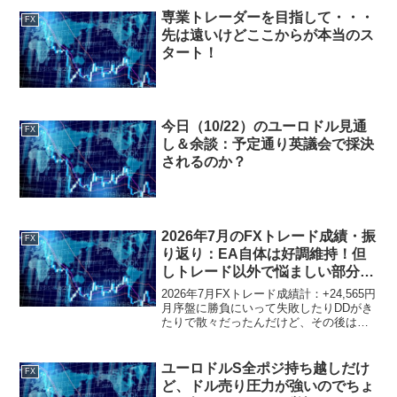
専業トレーダーを目指して・・・
FX
先は遠いけどここからが本当のス
タート！
今日（10/22）のユーロドル見通
FX
し＆余談：予定通り英議会で採決
されるのか？
2026年7月のFXトレード成績・振
FX
り返り：EA自体は好調維持！但
しトレード以外で悩ましい部分も
多く、一時的にフーデリ重視にな
2026年7月FXトレード成績計：+24,565円
る可能性も
月序盤に勝負にいって失敗したりDDがき
たりで散々だったんだけど、その後は長
期的に好調なEAなだけに盛り返し、トー
タルではまずまずの結果。6月にリアル運
用に移行したEA2つはいまいちだったん
ユーロドルS全ポジ持ち越しだけ
FX
だ...
ど、ドル売り圧力が強いのでちょ