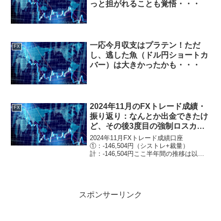
っと担がれることも覚悟・・・
一応今月収支はプラテン！ただ
FX
し、逃した魚（ドル円ショートカ
バー）は大きかったかも・・・
2024年11月のFXトレード成績・
FX
振り返り：なんとか出金できたけ
ど、その後3度目の強制ロスカッ
ト！窮地の中、損大利小→損小利
2024年11月FXトレード成績口座
大スタイルへ変更！
①：-146,504円（シストレ+裁量）
計：-146,504円ここ半年間の推移は以下
の通り。・100万円⇒237万円⇒全損（2
か月半）・100万円⇒236万円⇒全損（2
か月弱）・100万円⇒234万円⇒1...
スポンサーリンク