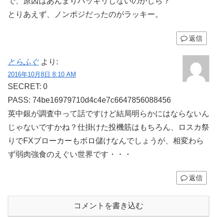
で、原因はあんまりハッキリしないのかしら？
とりあえず、ノンポジだったのがラッキー。
返信
とらふぐ
より:
2016年10月8日 8:10 AM
SECRET: 0
PASS: 74be16979710d4c4e7c6647856088456
英中銀が調査中って話ですけど結局明らかにはならないん
じゃないですかね？仕掛けた投機筋はもちろん、ロスカ祭
りでFXブローカーもボロ儲けなんでしょうが、相変わら
ず弱肉強食のえぐい世界です・・・
返信
コメントを書き込む