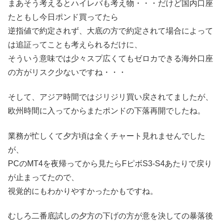
まあそう考えるとハイレバも考え物・・・だけど国内口座
たともし今日ポンド買ってたら
逆指値で約定されず、大底の方で約定されて場合によって
は追証ってことも考えられるだけに、
そういう意味では少々スプ広くてもゼロカできる海外口座
の方がリスク少ないですね・・・
そして、アジア時間ではジリジリ買い戻されてましたが、
欧州時間に入ってからまたポンドの下落再開でしたね。
業務が忙しくて夕方頃は全くチャート見れませんでした
が、
PCのMT4を夜帰ってから見たらFピボS3-S4あたりで戻り
が止まってたので、
視覚的にもわかりやすかったかもですね。
むしろ二番底試しの夕方の下げの方が意を決しての暴落後