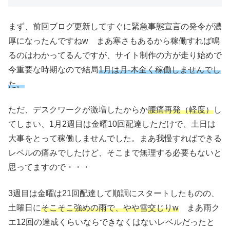
まず、前回ブログ更新してすぐに緊急事態宣言の発令が濃
厚になったんですねw まあ寒さもあるから稼働すれば鳴
るのはわかってるんですが、サイト制作の方が走り始めで
今重要な時期なので結局
1月は月-木全く稼働しませんでし
た。
ただ、デスクワークが激増したからか
腰痛再発（軽度）
し
てしまい、1月2週目は金曜10回配達しただけで、土日は
大事をとって稼働しませんでした。まあ我慢すればできる
レベルの痛みでしたけど、そこまで無理する必要もないと
思ってますので・・・
3週目は金曜は21回配達して順調にスタートしたものの、
土曜日に
そこそこ強めの雨で、やや雪交じりw
まあ雨ク
エ12回の達成くらいならできなくはないレベルだったと