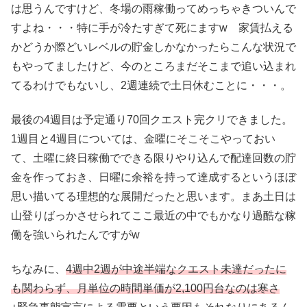
は思うんですけど、冬場の雨稼働ってめっちゃきついんで
すよね・・・特に手が冷たすぎて死にますw 家賃払える
かどうか際どいレベルの貯金しかなかったらこんな状況で
もやってましたけど、今のところまだそこまで追い込まれ
てるわけでもないし、2週連続で土日休むことに・・・。
最後の4週目は予定通り70回クエスト完クリできました。
1週目と4週目については、金曜にそこそこやっておい
て、土曜に終日稼働でできる限りやり込んで配達回数の貯
金を作っておき、日曜に余裕を持って達成するというほぼ
思い描いてる理想的な展開だったと思います。まあ土日は
山登りばっかさせられてここ最近の中でもかなり過酷な稼
働を強いられたんですがw
ちなみに、
4週中2週が中途半端なクエスト未達だったに
も関わらず、月単位の時間単価が2,100円台なのは寒さ