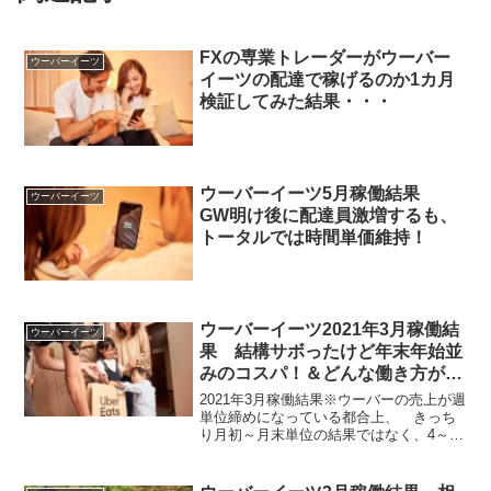
FXの専業トレーダーがウーバー
ウーバーイーツ
イーツの配達で稼げるのか1カ月
検証してみた結果・・・
ウーバーイーツ5月稼働結果
ウーバーイーツ
GW明け後に配達員激増するも、
トータルでは時間単価維持！
ウーバーイーツ2021年3月稼働結
ウーバーイーツ
果 結構サボったけど年末年始並
みのコスパ！＆どんな働き方が一
番合っているのか？
2021年3月稼働結果※ウーバーの売上が週
単位締めになっている都合上、 きっち
り月初～月末単位の結果ではなく、4～5
週単位でざっくり区切って集計していま
す。【3月（3/1～3/29）】売上：81,636
円 （内クエスト：24,770円、ブー...