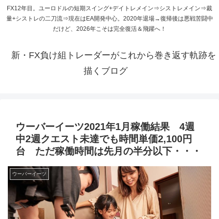
FX12年目。ユーロドルの短期スイング+デイトレメイン⇒シストレメイン⇒裁
量+シストレの二刀流⇒現在はEA開発中心。2020年退場→復帰後は悪戦苦闘中
だけど、2026年こそは完全復活＆飛躍へ！
新・FX負け組トレーダーがこれから巻き返す軌跡を
描くブログ
ウーバーイーツ2021年1月稼働結果 4週
中2週クエスト未達でも時間単価2,100円
台 ただ稼働時間は先月の半分以下・・・
ウーバーイーツ