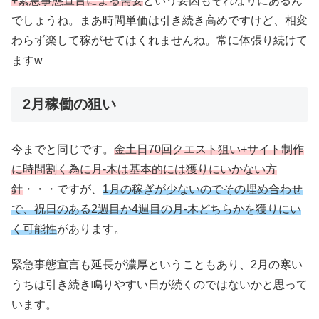
+緊急事態宣言による需要
という要因もそれなりにあるん
でしょうね。まあ時間単価は引き続き高めですけど、相変
わらず楽して稼がせてはくれませんね。常に体張り続けて
ますw
2月稼働の狙い
今までと同じです。
金土日70回クエスト狙い+サイト制作
に時間割く為に月-木は基本的には獲りにいかない方
針
・・・ですが、
1月の稼ぎが少ないのでその埋め合わせ
で、祝日のある2週目か4週目の月-木どちらかを獲りにい
く可能性
があります。
緊急事態宣言も延長が濃厚ということもあり、2月の寒い
うちは引き続き鳴りやすい日が続くのではないかと思って
います。