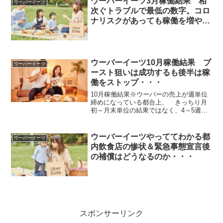
ウーバーイーツ3月稼働結果 相
ウーバーイーツ
次ぐトラブルで最低の数字。コロ
ナリスクがあっても稼働を増やさ
ざるを得ない状況。
ウーバーイーツ10月稼働結果 ブ
ウーバーイーツ
ースト狙いは成功するも後半は稼
働をストップ・・・
10月稼働結果※ウーバーの売上が週単位
締めになっている都合上、 きっちり月
初～月末単位の結果ではなく、4～5週単
位でざっくり区切って集計しています。
※プロモーションはクエストの金額で
す。【10月（9/28～11/1）】売上：
ウーバーイーツやっててわかる都
ウーバーイーツ
70,380円 ...
内飲食店の惨状＆緊急事態宣言後
の補償はどうなるのか・・・
スポンサーリンク