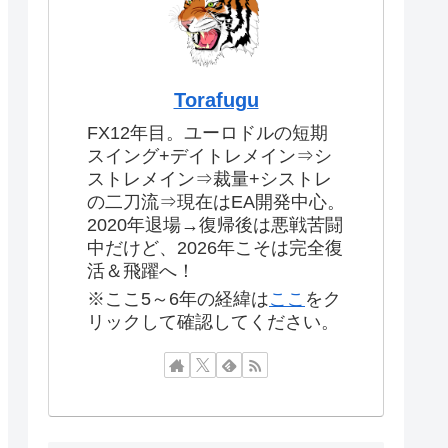
Torafugu
FX12年目。ユーロドルの短期
スイング+デイトレメイン⇒シ
ストレメイン⇒裁量+シストレ
の二刀流⇒現在はEA開発中心。
2020年退場→復帰後は悪戦苦闘
中だけど、2026年こそは完全復
活＆飛躍へ！
※ここ5～6年の経緯は
ここ
をク
リックして確認してください。