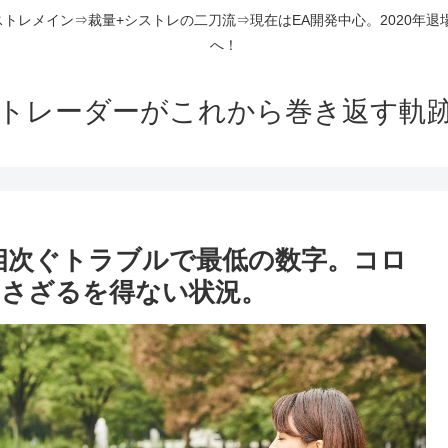
ストレメイン⇒裁量+シストレの二刀流⇒現在はEA開発中心。2020年退
へ！
組トレーダーがこれから巻き返す軌
相次ぐトラブルで最低の数字。コロ
さざるを得ない状況。