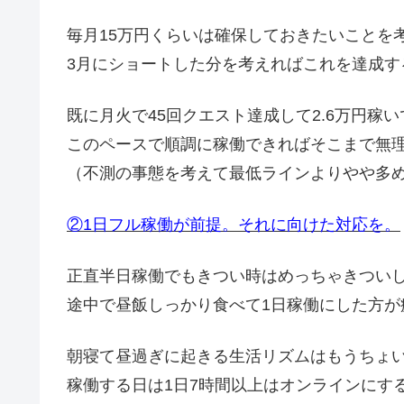
毎月15万円くらいは確保しておきたいことを
3月にショートした分を考えればこれを達成す
既に月火で45回クエスト達成して2.6万円稼
このペースで順調に稼働できればそこまで無理
（不測の事態を考えて最低ラインよりやや多
②1日フル稼働が前提。それに向けた対応を。
正直半日稼働でもきつい時はめっちゃきつい
途中で昼飯しっかり食べて1日稼働にした方
朝寝て昼過ぎに起きる生活リズムはもうちょ
稼働する日は1日7時間以上はオンラインにす