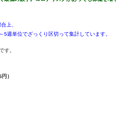
都合上、
～5週単位でざっくり区切って集計しています。
です。
5円）