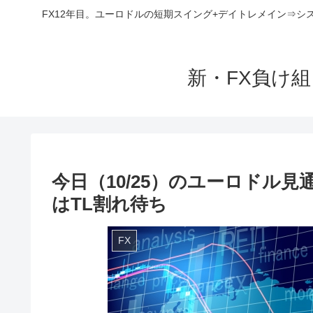
FX12年目。ユーロドルの短期スイング+デイトレメイン⇒シ
新・FX負け
今日（10/25）のユーロドル
はTL割れ待ち
FX