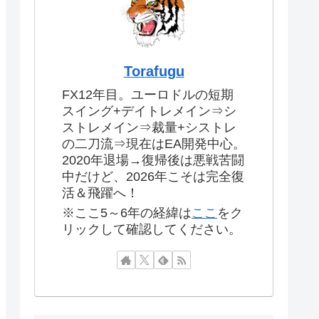
Torafugu
FX12年目。ユーロドルの短期
スイング+デイトレメイン⇒シ
ストレメイン⇒裁量+シストレ
の二刀流⇒現在はEA開発中心。
2020年退場→復帰後は悪戦苦闘
中だけど、2026年こそは完全復
活＆飛躍へ！
※ここ5～6年の経緯は
ここ
をク
リックして確認してください。