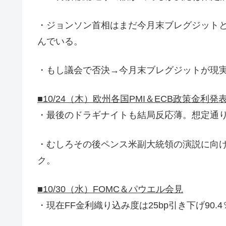
・ジョンソン首相はまだ今月末ブレグジット
んでいる。
・もし議会で否決→今月末ブレグジットが現
■10/24（木）欧州各国PMI＆ECB政策金利発
・最後のドラギナイトも結局反応薄。想定通
・むしろその後ペンス米副大統領の演説に向
ク。
■10/30（水）FOMC＆パウエル会見
・現在FF金利織り込み度は25bp引き下げ90