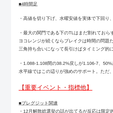
■4時間足
・高値を切り下げ、水曜安値を実体で下回り
・最大の関門である下のTLはまだ割れておら
ヨコレンジが続くならブレイクは時間の問題
三角持ち合いになって長引けばタイミング的
・1.088-1.108間の38.2%戻しが1.106-7、50%
水平線ではこの辺りが強めのサポート。ただ、
【重要イベント・指標他】
■ブレグジット関連
・12月解散総選挙の話が出てるが反応は限定