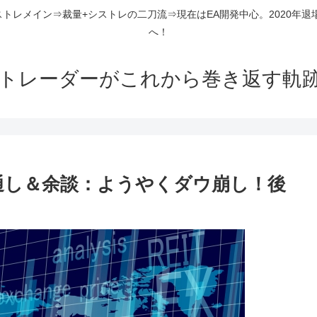
ストレメイン⇒裁量+シストレの二刀流⇒現在はEA開発中心。2020年退
へ！
組トレーダーがこれから巻き返す軌
見通し＆余談：ようやくダウ崩し！後