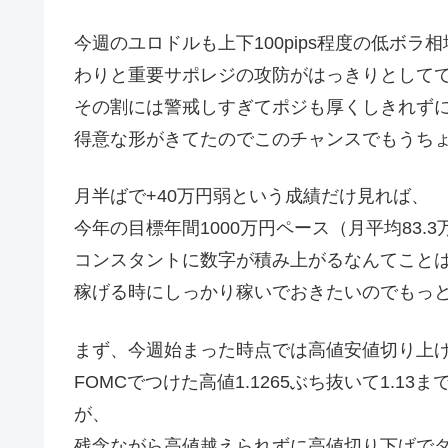
今週のユロドルも上下100pips程度の低ボラ
わりと重要サポレジの攻防がはっきりとして
その割には警戒しすぎてポジも厚くしきれず
得意な形がきてたのでこのチャンスでもうち
月半ばで+40万円弱という成績だけ見れば、
今年の目標年間1000万円ペース（月平均83
コンスタントに数字が積み上がるなんてこと
稼げる時にしっかり稼いでおきたいのでもっ
まず、今週始まった時点では高値安値切り上
FOMCでつけた高値1.1265ぶち抜いて1.
が、
残念ながら高値越えられずに高値切り下げで