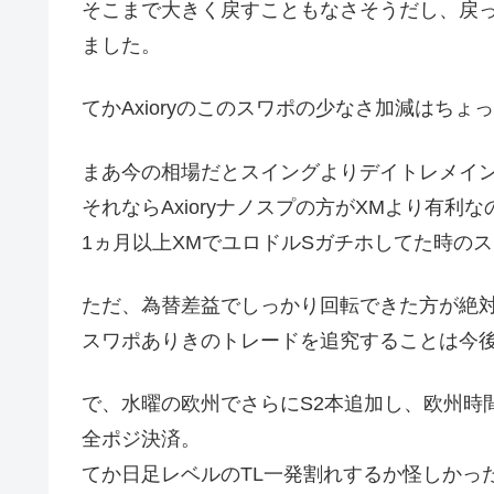
そこまで大きく戻すこともなさそうだし、戻
ました。
てかAxioryのこのスワポの少なさ加減はちょ
まあ今の相場だとスイングよりデイトレメイ
それならAxioryナノスプの方がXMより有利
1ヵ月以上XMでユロドルSガチホしてた時の
ただ、為替差益でしっかり回転できた方が絶
スワポありきのトレードを追究することは今
で、水曜の欧州でさらにS2本追加し、欧州時間で
全ポジ決済。
てか日足レベルのTL一発割れするか怪しかった