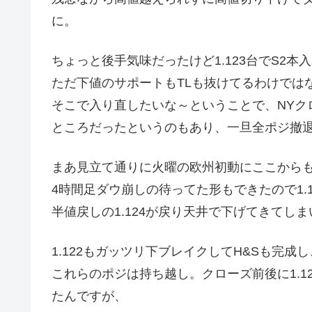
に。
ちょっと後手気味だったけど1.123台でS2本
ただ下値のサポートもTLも抜けてるわけでは
そこで入り直したいな～ということで、NYク
ところだったというのもあり、一旦全ポジ撤
まあ見立て通りに火曜の欧州初動にここから
4時間足ダウ崩しの待ってた形もできたので1.
半値戻しの1.124が戻り天井で下げてきてし
1.122もガッツリ下ブレイクしてH&Sも完成し
これらのポジは持ち越し。クローズ前後に1.
たんですが、