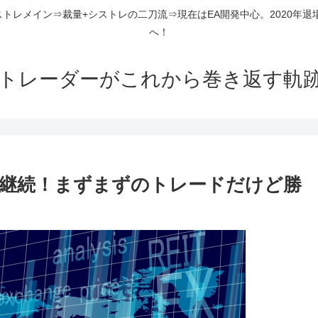
ストレメイン⇒裁量+シストレの二刀流⇒現在はEA開発中心。2020年退
へ！
組トレーダーがこれから巻き返す軌
継続！まずまずのトレードだけど勝