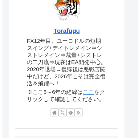
Torafugu
FX12年目。ユーロドルの短期
スイング+デイトレメイン⇒シ
ストレメイン⇒裁量+シストレ
の二刀流⇒現在はEA開発中心。
2020年退場→復帰後は悪戦苦闘
中だけど、2026年こそは完全復
活＆飛躍へ！
※ここ5～6年の経緯は
ここ
をク
リックして確認してください。