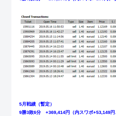
5月戦績（暫定）
9勝3敗6分 +369,414円（内スワポ+53,14