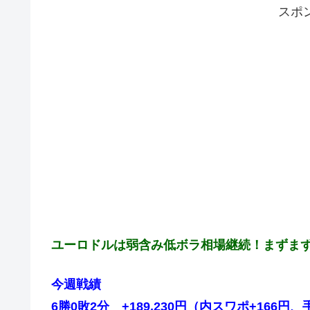
スポ
ユーロドルは弱含み低ボラ相場継続！まずま
今週戦績
6勝0敗2分 +189,230円（内スワポ+166円