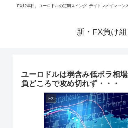
FX12年目。ユーロドルの短期スイング+デイトレメイン⇒シ
新・FX負け
ユーロドルは弱含み低ボラ相場
負どころで攻め切れず・・・
FX