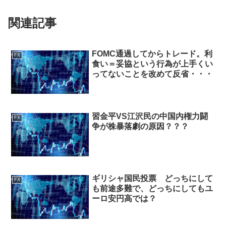
関連記事
FOMC通過してからトレード。利
FX
食い＝妥協という行為が上手くい
ってないことを改めて反省・・・
習金平VS江沢民の中国内権力闘
FX
争が株暴落劇の原因？？？
ギリシャ国民投票 どっちにして
FX
も前途多難で、どっちにしてもユ
ーロ安円高では？