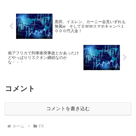
黒田、イエレン、カーニー会見いずれも
無風w そしてＤＭＭスマホキャンペ１
０００円入金！
南アフリカで列車衝突事故とかあったけ
どやっぱりリスクオン継続なのか
な・・・
コメント
コメントを書き込む
ホーム
FX