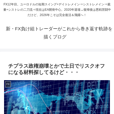
FX12年目。ユーロドルの短期スイング+デイトレメイン⇒シストレメイン⇒裁
量+シストレの二刀流⇒現在はEA開発中心。2020年退場→復帰後は悪戦苦闘中
だけど、2026年こそは完全復活＆飛躍へ！
新・FX負け組トレーダーがこれから巻き返す軌跡を
描くブログ
チプラス政権崩壊とかで土日でリスクオフ
になる材料探してるけど・・・
FX