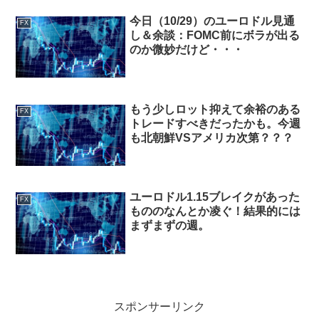
今日（10/29）のユーロドル見通
FX
し＆余談：FOMC前にボラが出る
のか微妙だけど・・・
もう少しロット抑えて余裕のある
FX
トレードすべきだったかも。今週
も北朝鮮VSアメリカ次第？？？
ユーロドル1.15ブレイクがあった
FX
もののなんとか凌ぐ！結果的には
まずまずの週。
スポンサーリンク