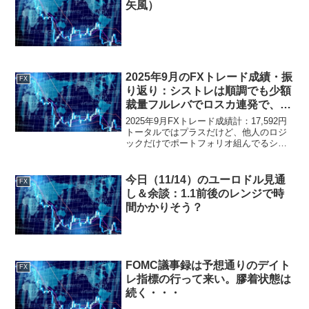
矢風）
2025年9月のFXトレード成績・振
FX
り返り：シストレは順調でも少額
裁量フルレバでロスカ連発で、結
局4年ぶりにウーバー復帰へ。
2025年9月FXトレード成績計：17,592円
トータルではプラスだけど、他人のロジ
ックだけでポートフォリオ組んでるシス
トレ口座が+53,639円なのに対し、最後の
望みをかけて少額裁量フルレバで5回口座
破綻して-30,647円。やり方次第で...
今日（11/14）のユーロドル見通
FX
し＆余談：1.1前後のレンジで時
間かかりそう？
FOMC議事録は予想通りのデイト
FX
レ指標の行って来い。膠着状態は
続く・・・