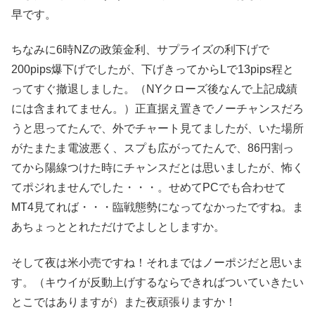
早です。
ちなみに6時NZの政策金利、サプライズの利下げで
200pips爆下げでしたが、下げきってからLで13pips程と
ってすぐ撤退しました。（NYクローズ後なんで上記成績
には含まれてません。）正直据え置きでノーチャンスだろ
うと思ってたんで、外でチャート見てましたが、いた場所
がたまたま電波悪く、スプも広がってたんで、86円割っ
てから陽線つけた時にチャンスだとは思いましたが、怖く
てポジれませんでした・・・。せめてPCでも合わせて
MT4見てれば・・・臨戦態勢になってなかったですね。ま
あちょっととれただけでよしとしますか。
そして夜は米小売ですね！それまではノーポジだと思いま
す。（キウイが反動上げするならできればついていきたい
とこではありますが）また夜頑張りますか！