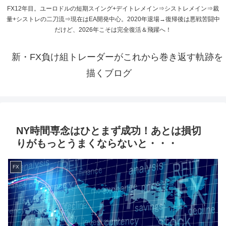
FX12年目。ユーロドルの短期スイング+デイトレメイン⇒シストレメイン⇒裁
量+シストレの二刀流⇒現在はEA開発中心。2020年退場→復帰後は悪戦苦闘中
だけど、2026年こそは完全復活＆飛躍へ！
新・FX負け組トレーダーがこれから巻き返す軌跡を
描くブログ
NY時間専念はひとまず成功！あとは損切
りがもっとうまくならないと・・・
FX