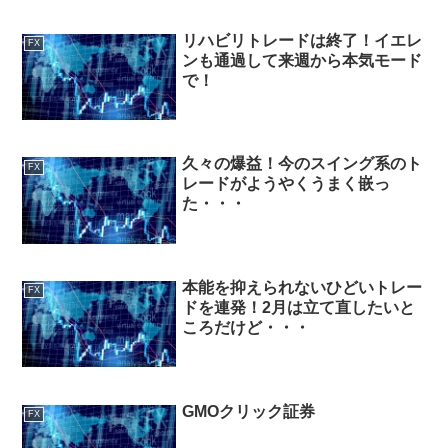
リハビリトレードは終了！イエレ
FX
ンも通過して来週から本気モード
で！
久々の爆益！今のスイング系のト
FX
レードがようやくうまく嵌っ
た・・・
本能を抑えられないひどいトレー
FX
ドを連発！2月は立て直したいと
ころだけど・・・
GMOクリック証券
FX