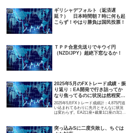
ギリシャデフォルト（返済遅
FX
延？） 日本時間朝７時に何も起
こらず！やはり勝負は国民投票！
ＴＰＰ合意先送りでキウイ円
FX
（NZD/JPY）超絶下窓なるか！
2025年5月のFXトレード成績・振
FX
り返り：EA開発で行き詰ってか
なり焦ってるのに状況は然程変わ
らず。今の資金量で考えられる現
2025年5月FXトレード成績計：4,875円追
実路線は？
い込まれてるわりに先月とそんなに状況
は変わらず。EA2口座+裁量1口座の3口座
運用で、自作EAの1つが引き続き安定し
てていい感じだけど、他EAの開発が上手
くいってなくて運用EAの数もロットも
突っ込みSに二度失敗し、ちぐは
FX
増...