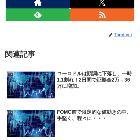
Torafugu
関連記事
ユーロドルは順調に下落し、一時
FX
1.1割れ！2日間で証拠金2万→36
万に増加。
FOMC前で限定的な値動きの中、
FX
手堅く、程々に・・・