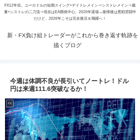
FX12年目。ユーロドルの短期スイング+デイトレメイン⇒シストレメイン⇒裁
量+シストレの二刀流⇒現在はEA開発中心。2020年退場→復帰後は悪戦苦闘中
だけど、2026年こそは完全復活＆飛躍へ！
新・FX負け組トレーダーがこれから巻き返す軌跡を
描くブログ
今週は体調不良が長引いてノートレ！ドル
円は来週111.6突破なるか！
FX