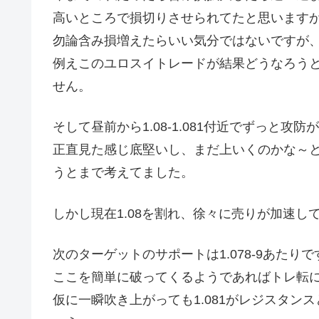
高いところで損切りさせられてたと思います
勿論含み損増えたらいい気分ではないですが
例えこのユロスイトレードが結果どうなろう
せん。
そして昼前から1.08-1.081付近でずっと攻
正直見た感じ底堅いし、まだ上いくのかな～と思
うとまで考えてました。
しかし現在1.08を割れ、徐々に売りが加速し
次のターゲットのサポートは1.078-9あたり
ここを簡単に破ってくるようであればトレ転
仮に一瞬吹き上がっても1.081がレジスタ