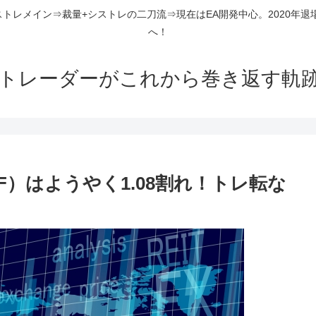
ストレメイン⇒裁量+シストレの二刀流⇒現在はEA開発中心。2020年退
へ！
組トレーダーがこれから巻き返す軌
F）はようやく1.08割れ！トレ転な