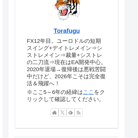
Torafugu
FX12年目。ユーロドルの短期
スイング+デイトレメイン⇒シ
ストレメイン⇒裁量+シストレ
の二刀流⇒現在はEA開発中心。
2020年退場→復帰後は悪戦苦闘
中だけど、2026年こそは完全復
活＆飛躍へ！
※ここ5～6年の経緯は
ここ
をク
リックして確認してください。