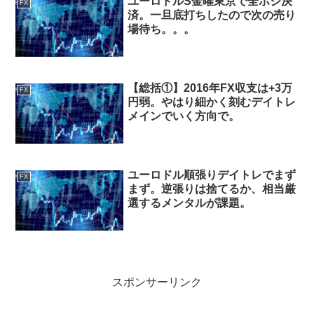
ユーロドルS金曜東京で全ポジ決
FX
済。一旦底打ちしたので次の売り
場待ち。。。
【総括①】2016年FX収支は+3万
FX
円弱。やはり細かく刻むデイトレ
メインでいく方向で。
ユーロドル順張りデイトレでまず
FX
まず。逆張りは捨てるか、相当厳
選するメンタルが課題。
スポンサーリンク