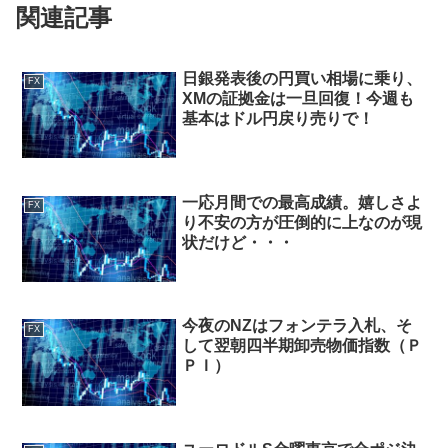
関連記事
日銀発表後の円買い相場に乗り、
FX
XMの証拠金は一旦回復！今週も
基本はドル円戻り売りで！
一応月間での最高成績。嬉しさよ
FX
り不安の方が圧倒的に上なのが現
状だけど・・・
今夜のNZはフォンテラ入札、そ
FX
して翌朝四半期卸売物価指数（Ｐ
ＰＩ）