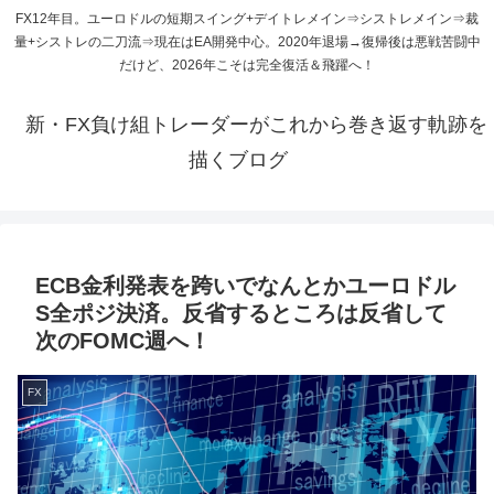
FX12年目。ユーロドルの短期スイング+デイトレメイン⇒シストレメイン⇒裁
量+シストレの二刀流⇒現在はEA開発中心。2020年退場→復帰後は悪戦苦闘中
だけど、2026年こそは完全復活＆飛躍へ！
新・FX負け組トレーダーがこれから巻き返す軌跡を
描くブログ
ECB金利発表を跨いでなんとかユーロドル
S全ポジ決済。反省するところは反省して
次のFOMC週へ！
FX