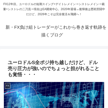
FX12年目。ユーロドルの短期スイング+デイトレメイン⇒シストレメイン⇒裁
量+シストレの二刀流⇒現在はEA開発中心。2020年退場→復帰後は悪戦苦闘中
だけど、2026年こそは完全復活＆飛躍へ！
新・FX負け組トレーダーがこれから巻き返す軌跡を
描くブログ
ユーロドルS全ポジ持ち越しだけど、ドル
売り圧力が強いのでちょっと担がれること
も覚悟・・・
FX