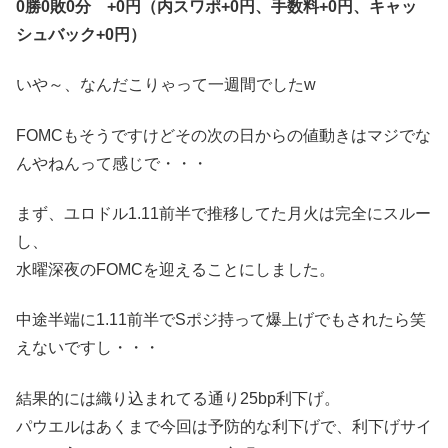
0勝0敗0分 +0‬‬円（内スワポ+0円、手数料+0円、キャッ
シュバック+0円）
いや～、なんだこりゃって一週間でしたw
FOMCもそうですけどその次の日からの値動きはマジでな
んやねんって感じで・・・
まず、ユロドル1.11前半で推移してた月火は完全にスルー
し、
水曜深夜のFOMCを迎えることにしました。
中途半端に1.11前半でSポジ持って爆上げでもされたら笑
えないですし・・・
結果的には織り込まれてる通り25bp利下げ。
パウエルはあくまで今回は予防的な利下げで、利下げサイ