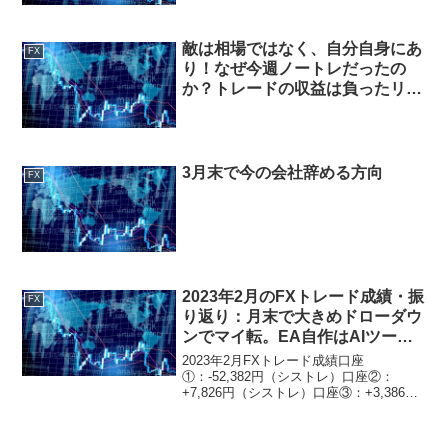
敵は相場ではなく、自分自身にあ
FX
り！なぜ今週ノートレだったの
か？トレードの収益は負ったリス
クの対価。
3月末で今の会社辞める方向
FX
2023年2月のFXトレード成績・振
FX
り返り：月末で大きめドローダウ
ンでマイ転。EA自作はAIツール
で？？？
2023年2月FXトレード成績口座
①：-52,382円（シストレ）口座②：
+7,826円（シストレ）口座③：+3,386円
（シストレ）口座④：+532円（シスト
レ）口座⑤：+4,520円（シストレ）口座
⑥：-4,762円（シストレ）口座⑦：...