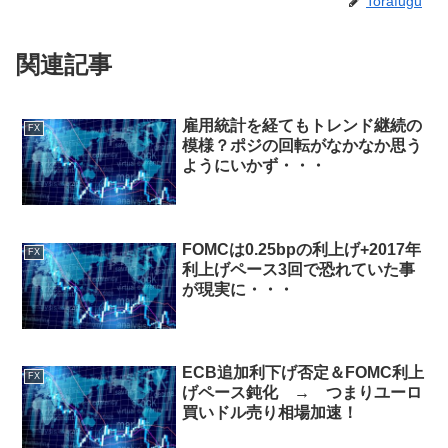
Torafugu
関連記事
雇用統計を経てもトレンド継続の
FX
模様？ポジの回転がなかなか思う
ようにいかず・・・
FOMCは0.25bpの利上げ+2017年
FX
利上げペース3回で恐れていた事
が現実に・・・
ECB追加利下げ否定＆FOMC利上
FX
げペース鈍化 → つまりユーロ
買いドル売り相場加速！