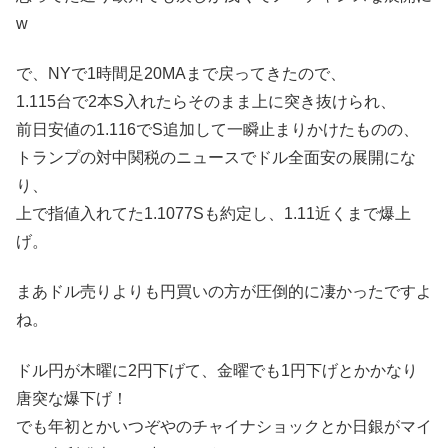
w
で、NYで1時間足20MAまで戻ってきたので、
1.115台で2本S入れたらそのまま上に突き抜けられ、
前日安値の1.116でS追加して一瞬止まりかけたものの、
トランプの対中関税のニュースでドル全面安の展開にな
り、
上で指値入れてた1.1077Sも約定し、1.11近くまで爆上
げ。
まあドル売りよりも円買いの方が圧倒的に凄かったですよ
ね。
ドル円が木曜に2円下げて、金曜でも1円下げとかかなり
唐突な爆下げ！
でも年初とかいつぞやのチャイナショックとか日銀がマイ