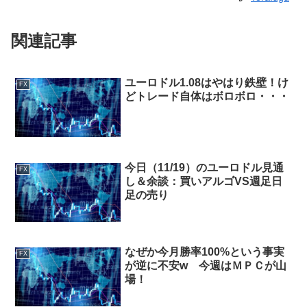
関連記事
ユーロドル1.08はやはり鉄壁！け
FX
どトレード自体はボロボロ・・・
今日（11/19）のユーロドル見通
FX
し＆余談：買いアルゴVS週足日
足の売り
なぜか今月勝率100%という事実
FX
が逆に不安w 今週はＭＰＣが山
場！