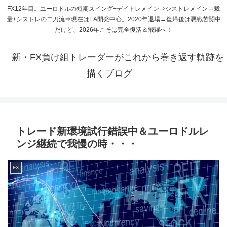
FX12年目。ユーロドルの短期スイング+デイトレメイン⇒シストレメイン⇒裁
量+シストレの二刀流⇒現在はEA開発中心。2020年退場→復帰後は悪戦苦闘中
だけど、2026年こそは完全復活＆飛躍へ！
新・FX負け組トレーダーがこれから巻き返す軌跡を
描くブログ
トレード新環境試行錯誤中＆ユーロドルレ
ンジ継続で我慢の時・・・
FX