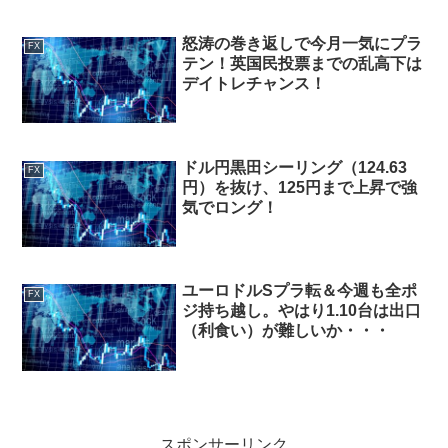
怒涛の巻き返しで今月一気にプラ
FX
テン！英国民投票までの乱高下は
デイトレチャンス！
ドル円黒田シーリング（124.63
FX
円）を抜け、125円まで上昇で強
気でロング！
ユーロドルSプラ転＆今週も全ポ
FX
ジ持ち越し。やはり1.10台は出口
（利食い）が難しいか・・・
スポンサーリンク