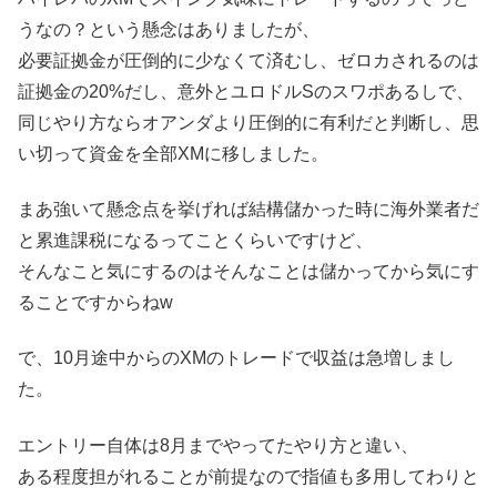
うなの？という懸念はありましたが、
必要証拠金が圧倒的に少なくて済むし、ゼロカされるのは
証拠金の20%だし、意外とユロドルSのスワポあるしで、
同じやり方ならオアンダより圧倒的に有利だと判断し、思
い切って資金を全部XMに移しました。
まあ強いて懸念点を挙げれば結構儲かった時に海外業者だ
と累進課税になるってことくらいですけど、
そんなこと気にするのはそんなことは儲かってから気にす
ることですからねw
で、10月途中からのXMのトレードで収益は急増しまし
た。
エントリー自体は8月までやってたやり方と違い、
ある程度担がれることが前提なので指値も多用してわりと