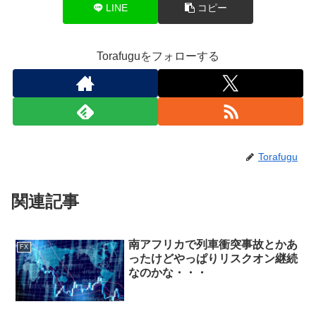
LINE
コピー
Torafuguをフォローする
Torafugu
関連記事
南アフリカで列車衝突事故とかあ
FX
ったけどやっぱりリスクオン継続
なのかな・・・