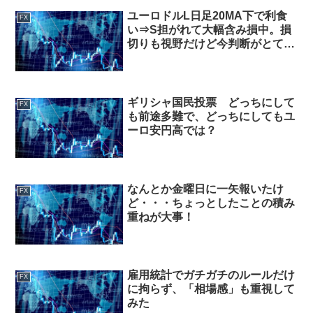
ユーロドルL日足20MA下で利食
FX
い⇒S担がれて大幅含み損中。損
切りも視野だけど今判断がとても
難しい相場・・・
ギリシャ国民投票 どっちにして
FX
も前途多難で、どっちにしてもユ
ーロ安円高では？
なんとか金曜日に一矢報いたけ
FX
ど・・・ちょっとしたことの積み
重ねが大事！
雇用統計でガチガチのルールだけ
FX
に拘らず、「相場感」も重視して
みた