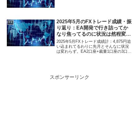
2025年5月のFXトレード成績・振
FX
り返り：EA開発で行き詰ってか
なり焦ってるのに状況は然程変わ
らず。今の資金量で考えられる現
2025年5月FXトレード成績計：4,875円追
実路線は？
い込まれてるわりに先月とそんなに状況
は変わらず。EA2口座+裁量1口座の3口座
運用で、自作EAの1つが引き続き安定し
てていい感じだけど、他EAの開発が上手
くいってなくて運用EAの数もロットも
増...
スポンサーリンク