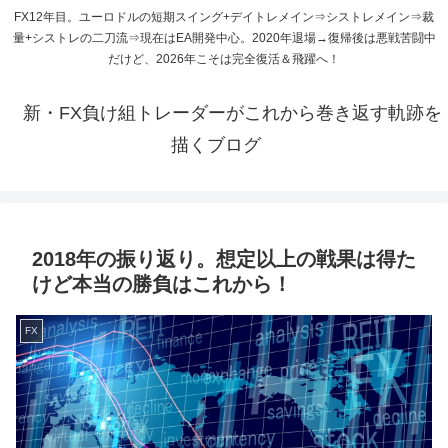
FX12年目。ユーロドルの短期スイング+デイトレメイン⇒シストレメイン⇒裁
量+シストレの二刀流⇒現在はEA開発中心。2020年退場→復帰後は悪戦苦闘中
だけど、2026年こそは完全復活＆飛躍へ！
新・FX負け組トレーダーがこれから巻き返す軌跡を
描くブログ
2018年の振り返り。想定以上の戦果は得た
けど本当の勝負はこれから！
FX