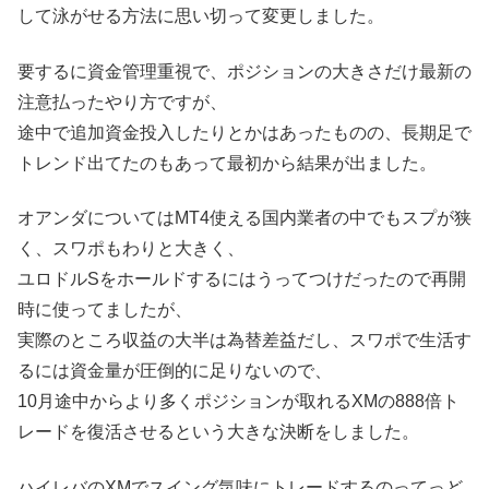
して泳がせる方法に思い切って変更しました。
要するに資金管理重視で、ポジションの大きさだけ最新の
注意払ったやり方ですが、
途中で追加資金投入したりとかはあったものの、長期足で
トレンド出てたのもあって最初から結果が出ました。
オアンダについてはMT4使える国内業者の中でもスプが狭
く、スワポもわりと大きく、
ユロドルSをホールドするにはうってつけだったので再開
時に使ってましたが、
実際のところ収益の大半は為替差益だし、スワポで生活す
るには資金量が圧倒的に足りないので、
10月途中からより多くポジションが取れるXMの888倍ト
レードを復活させるという大きな決断をしました。
ハイレバのXMでスイング気味にトレードするのってっど