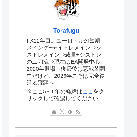
Torafugu
FX12年目。ユーロドルの短期
スイング+デイトレメイン⇒シ
ストレメイン⇒裁量+シストレ
の二刀流⇒現在はEA開発中心。
2020年退場→復帰後は悪戦苦闘
中だけど、2026年こそは完全復
活＆飛躍へ！
※ここ5～6年の経緯は
ここ
をク
リックして確認してください。