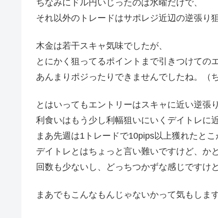
ちなみにドル円いじったのは水曜だけで、
それ以外のトレードはサポレジ近辺の逆張り
木金は若干スキャ気味でしたが、
とにかく狙ってるポイントまで引きつけての
あんまりポジったりできませんでしたね。（ち
とはいってもエントリーはスキャに近い逆張
利食いはもう少し利幅狙いにいくデイトレに
まあ先週は1トレードで10pips以上獲れたと
デイトレとはちょっと言い難いですけど、か
回数も少ないし、どっちつかずな感じですけ
まあでもこんなもんじゃないかって気もしま