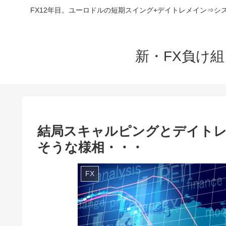
FX12年目。ユーロドルの短期スイング+デイトレメイン⇒シ
新・FX負け
結局スキャルピングとデイト
そうな様相・・・
FX