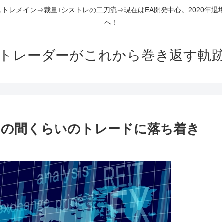
ストレメイン⇒裁量+シストレの二刀流⇒現在はEA開発中心。2020年退
へ！
組トレーダーがこれから巻き返す軌
レの間くらいのトレードに落ち着き