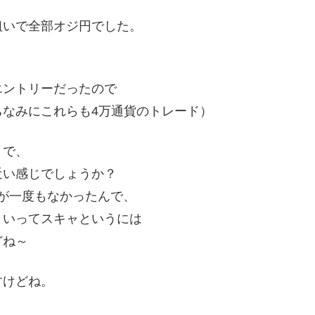
狙いで全部オジ円でした。
エントリーだったので
なみにこれらも4万通貨のトレード）
りで、
近い感じでしょうか？
こが一度もなかったんで、
といってスキャというには
どね～
すけどね。