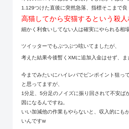
1.129つけた直後に突然急落、指標そこまで
高猫してから安猫するという殺人
細かく利食いしてない人は確実にやられる相
ツイッターでもぶつぶつ呟いてましたが、
考えた結果今後暫くXMに追加入金はせず、ま
今までみたいにハイレバでピンポイント狙っ
と思ってますが、
1分足、5分足のノイズに振り回されて不安ば
因になるんですね。
いい加減他の作業もやらないと、収入的にも
いんですw