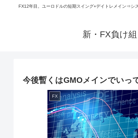
FX12年目。ユーロドルの短期スイング+デイトレメイン⇒シ
新・FX負け
今後暫くはGMOメインでいっ
FX