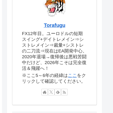
Torafugu
FX12年目。ユーロドルの短期
スイング+デイトレメイン⇒シ
ストレメイン⇒裁量+シストレ
の二刀流⇒現在はEA開発中心。
2020年退場→復帰後は悪戦苦闘
中だけど、2026年こそは完全復
活＆飛躍へ！
※ここ5～6年の経緯は
ここ
をク
リックして確認してください。