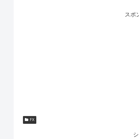
スポ
FX
シ