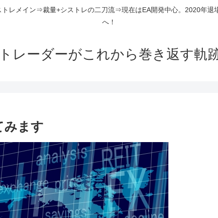
ストレメイン⇒裁量+シストレの二刀流⇒現在はEA開発中心。2020年退
へ！
組トレーダーがこれから巻き返す軌
てみます