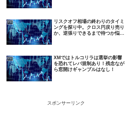
リスクオフ相場の終わりのタイミ
FX
ングを探り中。クロス円戻り売り
か、逆張りできるまで待つか悩ま
しいところ・・・
XMではトルコリラは選挙の影響
FX
を恐れてレバ規制あり！残念なが
ら窓開けギャンブルはなし！
スポンサーリンク