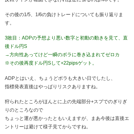
その後の1/5、1/6の負けトレードについても振り返りま
す。
3敗目：ADPの予想より悪い数字と初動の動きを見て、直
後ドル円S
→方向性あってけど一瞬のボラに巻き込まれてゼロカ
※その後再度ドル円Sして+22pipsゲット。
ADPとはいえ、ちょうどボラも大きい日でしたし、
指標発表直後はやっぱりリスクありますね。
狩られたところがほんとに上の先端部分+スプでのぎりぎ
りのところなので
ちょっと運が悪かったともいえますが、まあ今後は直後エ
ントリーは避けて様子見てからですね。