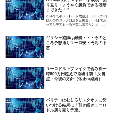
FX
り返り：ようやく勝負できる段階
まできた！？
2026年2月FXトレード成績計：+10,624円
他人のロジック口座を証拠金5千円まで絞
ってた中でも一応利益は出てたけど、資
金不足＆リソース不足という事情もあ
り、月途中からALL自作EAによる運用に
切り替え。余裕が出てきたらまたこの口
ギリシャ協議は難航・・・今のと
FX
座の運...
ころ予想通りユーロ安・円高の下
窓！
ユーロドル上ブレイクで含み損一
FX
時600万円超えで退場寸前！反省
点・今後の方針（休止or継続）に
ついて
パリテロはむしろリスクオンに勢
FX
いつける結果に！引き続きユーロ
ドル戻り売り予定。