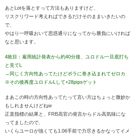
あとLotを落とすって方法もありますけど、
リスクリワード考えればできるだけそのままいきたいの
で、
やはり一呼吸おいて思惑通りになってから勝負にいければ
なと思います。
4敗目：雇用統計発表から約40分後、ユロドル一旦底打ち
と見てL
→同じく方向性あってたけどボラに巻き込まれてゼロカ
※その後再度ユロドルLして+28pipsゲット
まあこの時の方向性あってたって言い方はちょっと微妙か
もしれませんけどねw
正直指標の結果と、FRB高官の発言からドル高気味にな
ってましたので、
いくらユーロが強くても1.06手前で力尽きるかなってイメ