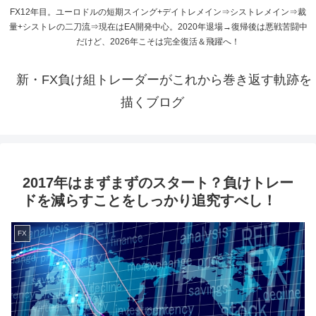
FX12年目。ユーロドルの短期スイング+デイトレメイン⇒シストレメイン⇒裁
量+シストレの二刀流⇒現在はEA開発中心。2020年退場→復帰後は悪戦苦闘中
だけど、2026年こそは完全復活＆飛躍へ！
新・FX負け組トレーダーがこれから巻き返す軌跡を
描くブログ
2017年はまずまずのスタート？負けトレー
ドを減らすことをしっかり追究すべし！
FX