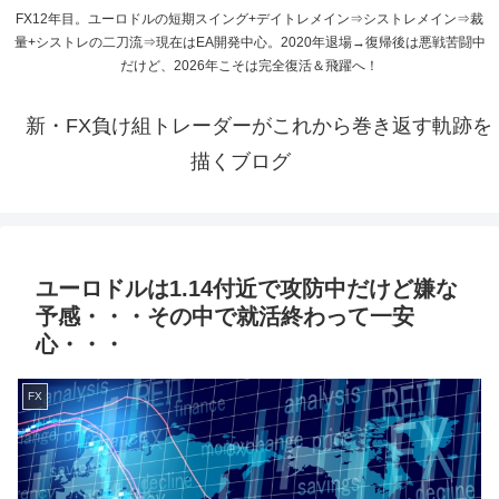
FX12年目。ユーロドルの短期スイング+デイトレメイン⇒シストレメイン⇒裁
量+シストレの二刀流⇒現在はEA開発中心。2020年退場→復帰後は悪戦苦闘中
だけど、2026年こそは完全復活＆飛躍へ！
新・FX負け組トレーダーがこれから巻き返す軌跡を
描くブログ
ユーロドルは1.14付近で攻防中だけど嫌な
予感・・・その中で就活終わって一安
心・・・
FX