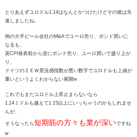
とりあえずユロドル1.14はなんとかつけたけどその後は失
速しましたね。
例の大手ビール会社のM&Aでユーロ売り、ポンド買いに
なるも、
英CPI発表前から逆にポンド売り、ユーロ買いで盛り上が
り、
ドイツのＺＥＷ景況感指数が悪い数字でユロドルも上値が
重いというよくわからない展開w
これでもまだユロドル上昇止まらないなら
1.14ミドルも越えて1.15以上にいっちゃうのかもしれませ
んが、
短期筋の方々も業が深い
そうなったら
ですね
w