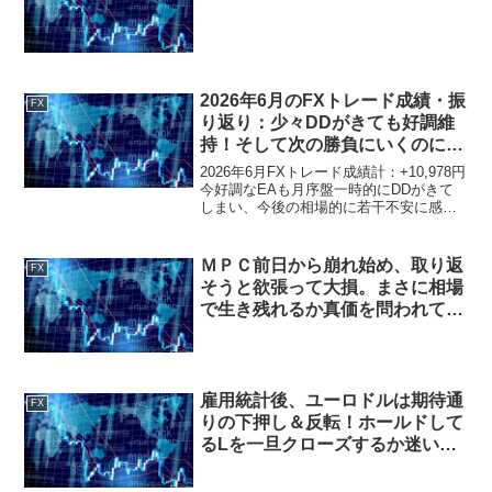
2026年6月のFXトレード成績・振
FX
り返り：少々DDがきても好調維
持！そして次の勝負にいくのにお
金の捻出が大変だというジレン
2026年6月FXトレード成績計：+10,978円
マ・・・
今好調なEAも月序盤一時的にDDがきて
しまい、今後の相場的に若干不安に感じ
る局面はあったものの、その後着実に利
益積み重ねて取り返し、むしろ今後も長
い目で見てこのEAが通用すると自信を持
ＭＰＣ前日から崩れ始め、取り返
FX
てる月...
そうと欲張って大損。まさに相場
で生き残れるか真価を問われてい
る時かも・・・
雇用統計後、ユーロドルは期待通
FX
りの下押し＆反転！ホールドして
るLを一旦クローズするか迷い
中・・・