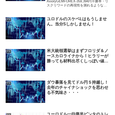
AxioryGEMFOREX-359,394円※勝率・リ
スクリワードの再現性を測れるような内
容では到底ないので累計金額のみ載せま
す。※Axioryのボーナス分のみのトレー
ドの損失は省いてるので若干誤差があり
ユロドルのスケベLはもうしませ
FX
ます...
ん。当分Sしかしません！
米大統領選挙はまずフロリダ＆ノ
FX
ースカロライナから！ヒラリーが
勝っても材料出尽くしっぽい値動
きだけど・・・
ダウ暴落を見てドル円Ｓ持越し！
FX
去年のチャイナショックを思わせ
る不気味さ・・・
ユーロドル一往復半ビンタのトレ
FX