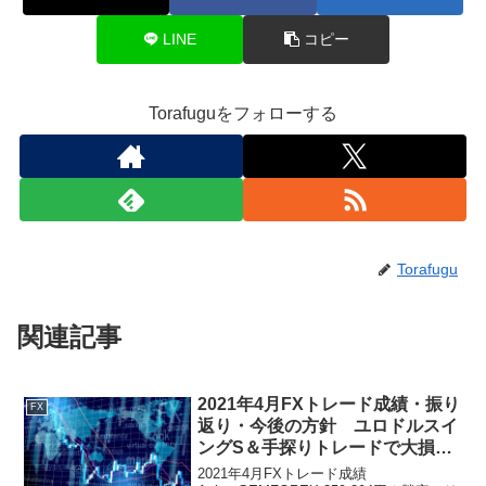
LINE
コピー
Torafuguをフォローする
Torafugu
関連記事
2021年4月FXトレード成績・振り
FX
返り・今後の方針 ユロドルスイ
ングS＆手探りトレードで大損！
ただ手探りの方針は変わらず
2021年4月FXトレード成績