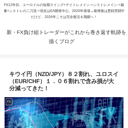
FX12年目。ユーロドルの短期スイング+デイトレメイン⇒シストレメイン⇒裁
量+シストレの二刀流⇒現在はEA開発中心。2020年退場→復帰後は悪戦苦闘中
だけど、2026年こそは完全復活＆飛躍へ！
新・FX負け組トレーダーがこれから巻き返す軌跡を
描くブログ
キウイ円（NZD/JPY）８２割れ、ユロスイ
（EUR/CHF）１．０６割れで含み損が大
分減ってきた！
FX