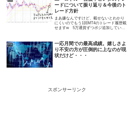
ードについて振り返り＆今後のト
レード方針
まあ嫌なんですけど、載せないとわかり
にくいのでもう1回MT4のトレード履歴載
せますw 5万通貨ずつポジ追加していっ
て、今のところ1トレード10～15万通貨を
3回やって3回ともマイナス決済で終わっ
てますが、その3トレード分振り返りま
一応月間での最高成績。嬉しさよ
FX
す。トレー...
り不安の方が圧倒的に上なのが現
状だけど・・・
スポンサーリンク