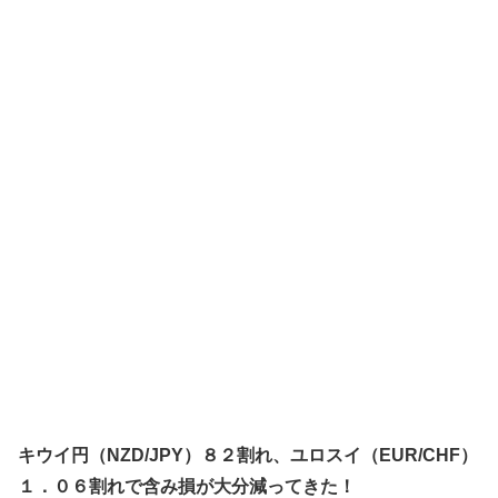
キウイ円（NZD/JPY）８２割れ、ユロスイ（EUR/CHF）
１．０６割れで含み損が大分減ってきた！