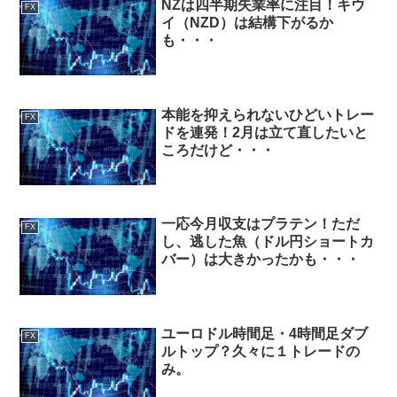
NZは四半期失業率に注目！キウ
FX
イ（NZD）は結構下がるか
も・・・
本能を抑えられないひどいトレー
FX
ドを連発！2月は立て直したいと
ころだけど・・・
一応今月収支はプラテン！ただ
FX
し、逃した魚（ドル円ショートカ
バー）は大きかったかも・・・
ユーロドル時間足・4時間足ダブ
FX
ルトップ？久々に１トレードの
み。