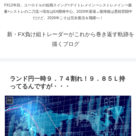
FX12年目。ユーロドルの短期スイング+デイトレメイン⇒シストレメイン⇒裁
量+シストレの二刀流⇒現在はEA開発中心。2020年退場→復帰後は悪戦苦闘中
だけど、2026年こそは完全復活＆飛躍へ！
新・FX負け組トレーダーがこれから巻き返す軌跡を
描くブログ
ランド円一時９．７４割れ！９．８５Ｌ持
ってるんですが・・・
FX