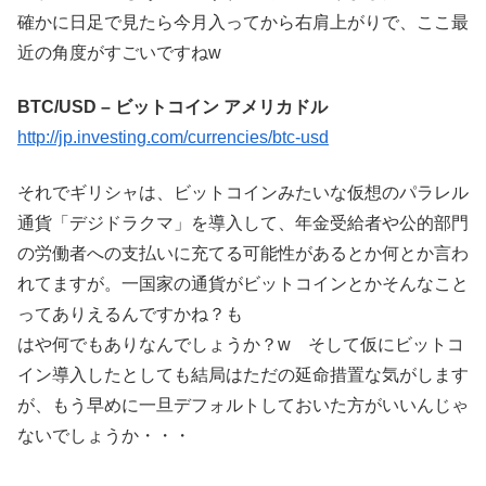
確かに日足で見たら今月入ってから右肩上がりで、ここ最
近の角度がすごいですねw
BTC/USD – ビットコイン アメリカドル
http://jp.investing.com/currencies/btc-usd
それでギリシャは、ビットコインみたいな仮想のパラレル
通貨「デジドラクマ」を導入して、年金受給者や公的部門
の労働者への支払いに充てる可能性があるとか何とか言わ
れてますが。一国家の通貨がビットコインとかそんなこと
ってありえるんですかね？も
はや何でもありなんでしょうか？w そして仮にビットコ
イン導入したとしても結局はただの延命措置な気がします
が、もう早めに一旦デフォルトしておいた方がいいんじゃ
ないでしょうか・・・