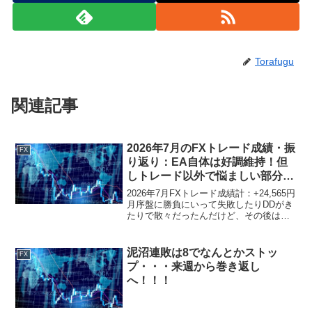
Torafugu
関連記事
2026年7月のFXトレード成績・振
FX
り返り：EA自体は好調維持！但
しトレード以外で悩ましい部分も
多く、一時的にフーデリ重視にな
2026年7月FXトレード成績計：+24,565円
る可能性も
月序盤に勝負にいって失敗したりDDがき
たりで散々だったんだけど、その後は長
期的に好調なEAなだけに盛り返し、トー
タルではまずまずの結果。6月にリアル運
用に移行したEA2つはいまいちだったん
泥沼連敗は8でなんとかストッ
FX
だ...
プ・・・来週から巻き返し
へ！！！