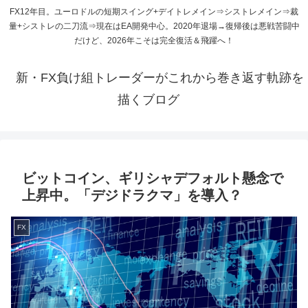
FX12年目。ユーロドルの短期スイング+デイトレメイン⇒シストレメイン⇒裁
量+シストレの二刀流⇒現在はEA開発中心。2020年退場→復帰後は悪戦苦闘中
だけど、2026年こそは完全復活＆飛躍へ！
新・FX負け組トレーダーがこれから巻き返す軌跡を
描くブログ
ビットコイン、ギリシャデフォルト懸念で
上昇中。「デジドラクマ」を導入？
FX