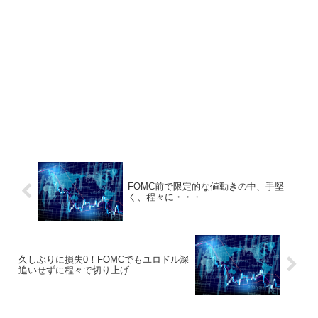
FOMC前で限定的な値動きの中、手堅
く、程々に・・・
久しぶりに損失0！FOMCでもユロドル深
追いせずに程々で切り上げ