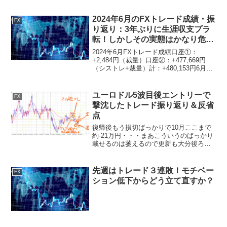
2024年6月のFXトレード成績・振
FX
り返り：3年ぶりに生涯収支プラ
転！しかしその実態はかなり危う
く、引き続き要検証
2024年6月FXトレード成績口座①：
+2,484円（裁量）口座②：+477,669円
（シストレ+裁量）計：+480,153円6月頭
から本格的に証拠金とロットを増やした
裁量+EAの二刀流スタイルで相場に臨
み、3年ぶりに生涯収支プラ転！但し、...
ユーロドル5波目後エントリーで
FX
撃沈したトレード振り返り＆反省
点
復帰後もう損切ばっかりで10月ここまで
約-21万円・・・まあこういうのばっかり
載せるのは萎えるので更新も大分後ろに
ずれこんだんですが、しっかり振り返っ
て次に進みたいと思います。トレード内
容①現在引いてるTLをそのままにしてて
先週はトレード３連敗！モチベー
FX
ごちゃごちゃして...
ション低下からどう立て直すか？