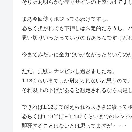
そりゃあ明らかな売りサインの上髭つけてま
まあ今回薄くポジってるわけですし、
恐らく担がれても下押しは限定的だろうし、
思い切りいったっていうのもあるんですけど
今までみたいに全力でいかなかったというの
ただ、無駄にナンピンし過ぎましたね。
1.13くらいまでしか耐えられないと思うので
それ以上の下げがあると想定されるなら両建
できれば1.12まで耐えられる大きさに絞っ
恐らくは1.13半ば～1.147くらいまでのレ
即死することはないとは思ってますが・・・