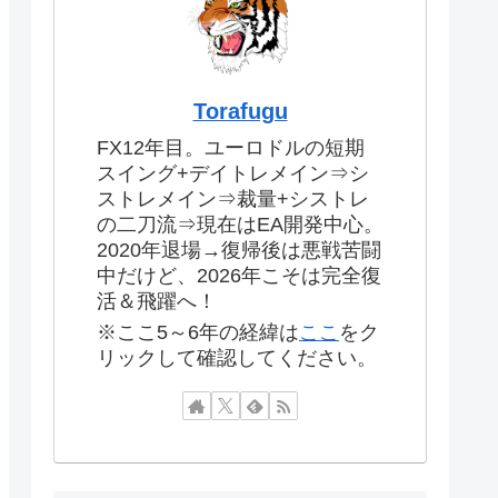
Torafugu
FX12年目。ユーロドルの短期
スイング+デイトレメイン⇒シ
ストレメイン⇒裁量+シストレ
の二刀流⇒現在はEA開発中心。
2020年退場→復帰後は悪戦苦闘
中だけど、2026年こそは完全復
活＆飛躍へ！
※ここ5～6年の経緯は
ここ
をク
リックして確認してください。