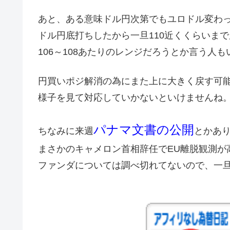
あと、ある意味ドル円次第でもユロドル変わ
ドル円底打ちしたから一旦110近くくらいま
106～108あたりのレンジだろうとか言う人
円買いポジ解消の為にまた上に大きく戻す可
様子を見て対応していかないといけませんね
パナマ文書の公開
ちなみに来週
とかあ
まさかのキャメロン首相辞任でEU離脱観測が
ファンダについては調べ切れてないので、一