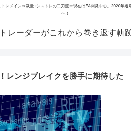
ストレメイン⇒裁量+シストレの二刀流⇒現在はEA開発中心。2020年退
へ！
組トレーダーがこれから巻き返す軌
！レンジブレイクを勝手に期待した