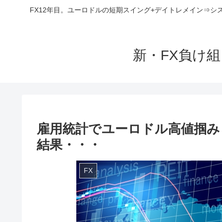
FX12年目。ユーロドルの短期スイング+デイトレメイン⇒シ
新・FX負け
雇用統計でユーロドル高値掴み
結果・・・
FX