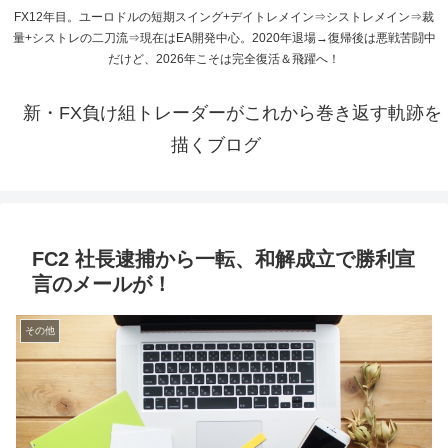
FX12年目。ユーロドルの短期スイング+デイトレメイン⇒シストレメイン⇒裁
量+シストレの二刀流⇒現在はEA開発中心。2020年退場→復帰後は悪戦苦闘中
だけど、2026年こそは完全復活＆飛躍へ！
新・FX負け組トレーダーがこれから巻き返す軌跡を
描くブログ
FC2 社長逮捕から一転、和解成立で勝利宣
言のメールが！
その他