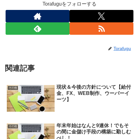
Torafuguをフォローする
Torafugu
関連記事
現状＆今後の方針について【給付
その他
金、FX、WEB制作、ウーバーイ
ーツ】
年末年始はなんと9連休！でもそ
その他
の間に金儲け手段の構築に勤しむ
べし！