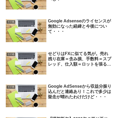
Google Adsenseのライセンスが
その他
無効になった経緯と今後につい
て・・・
せどりはFXに似てる気が。売れ
その他
残り在庫＝含み損、手数料＝スプ
レッド、仕入額＝ロットを張る度
胸w
Google AdSenseから収益分振り
その他
込んだと連絡あり！これで多少は
疑念が晴れたわけだけど・・・