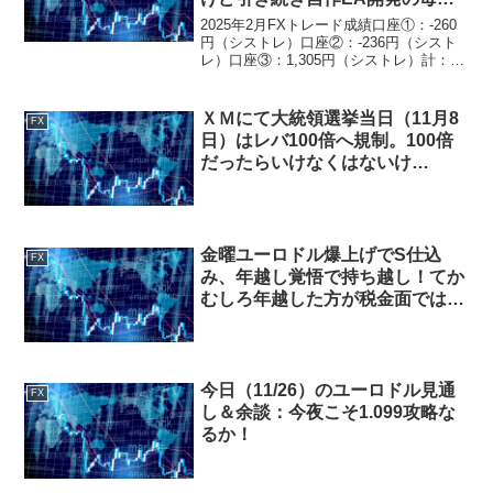
日。3月からリアルフォワードが
2025年2月FXトレード成績口座①：-260
本格化していく予定。
円（シストレ）口座②：-236円（シスト
レ）口座③：1,305円（シストレ）計：
809円口座①②は月初早々に取り止め、口
座③は最終週からリアルフォワード開
始。2025年2月FXトレード振り返り＆...
ＸＭにて大統領選挙当日（11月8
FX
日）はレバ100倍へ規制。100倍
だったらいけなくはないけ
ど・・・
金曜ユーロドル爆上げでS仕込
FX
み、年越し覚悟で持ち越し！てか
むしろ年越した方が税金面では有
利だったり・・・
今日（11/26）のユーロドル見通
FX
し＆余談：今夜こそ1.099攻略な
るか！