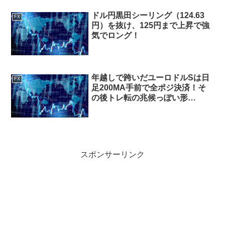
ドル円黒田シーリング（124.63
FX
円）を抜け、125円まで上昇で強
気でロング！
年越しで跨いだユーロドルSは日
FX
足200MA手前で全ポジ決済！そ
の後トレ転の兆候っぽい形
に・・・
スポンサーリンク