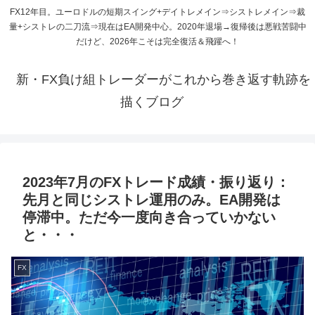
FX12年目。ユーロドルの短期スイング+デイトレメイン⇒シストレメイン⇒裁
量+シストレの二刀流⇒現在はEA開発中心。2020年退場→復帰後は悪戦苦闘中
だけど、2026年こそは完全復活＆飛躍へ！
新・FX負け組トレーダーがこれから巻き返す軌跡を
描くブログ
2023年7月のFXトレード成績・振り返り：
先月と同じシストレ運用のみ。EA開発は
停滞中。ただ今一度向き合っていかない
と・・・
FX