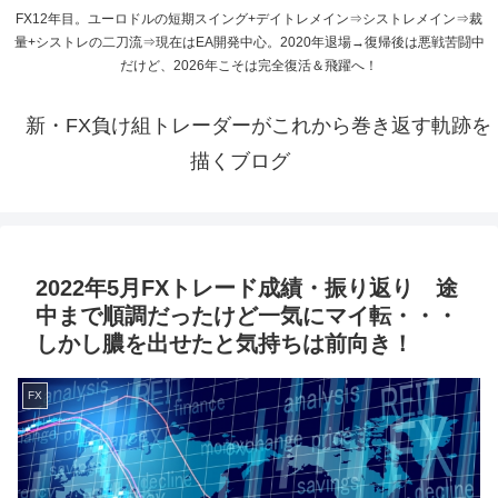
FX12年目。ユーロドルの短期スイング+デイトレメイン⇒シストレメイン⇒裁
量+シストレの二刀流⇒現在はEA開発中心。2020年退場→復帰後は悪戦苦闘中
だけど、2026年こそは完全復活＆飛躍へ！
新・FX負け組トレーダーがこれから巻き返す軌跡を
描くブログ
2022年5月FXトレード成績・振り返り 途
中まで順調だったけど一気にマイ転・・・
しかし膿を出せたと気持ちは前向き！
FX