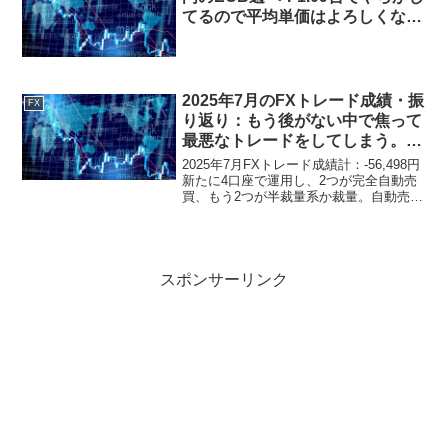
てるので平均単価はよろしくない
けど・・・
2025年7月のFXトレード成績・振
FX
り返り：もう後がない中で焦って
最悪なトレードをしてしまう。
EAは優先順位下げて損小利大系
2025年7月FXトレード成績計：-56,498円
の裁量メインへ戻す！
新たに4口座で運用し、2つが完全自動売
買、もう2つが半裁量系か裁量。自動売買
系の1口座のみよかったけど他は全然ダ
メ。月末に中途半端に裁量でポジってナ
ンピンして大惨事に・・・2025年7月
FX...
スポンサーリンク