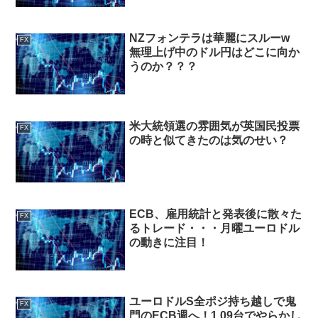
NZフォンテラは華麗にスルーw
FX
無理上げ中のドル円はどこに向か
うのか？？？
米大統領選の雰囲気が英国民投票
FX
の時と似てきたのは気のせい？
ECB、雇用統計と発表後に散々た
FX
るトレード・・・月曜ユーロドル
の動きに注目！
ユーロドルS全ポジ持ち越しで鬼
FX
門のECB週へ！1.09台でやらかし